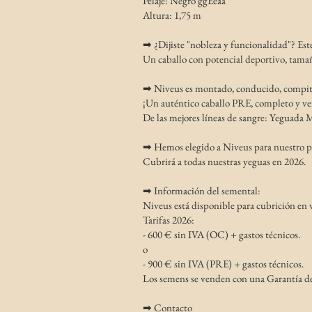
Pelaje: Negro ggEeaa
Altura: 1,75 m
➡ ¿Dijiste "nobleza y funcionalidad"? Est
Un caballo con potencial deportivo, tamañ
➡ Niveus es montado, conducido, compite
¡Un auténtico caballo PRE, completo y ver
De las mejores líneas de sangre: Yeguada M
➡ Hemos elegido a Niveus para nuestro pr
Cubrirá a todas nuestras yeguas en 2026.
➡ Información del semental:
Niveus está disponible para cubrición en 
Tarifas 2026:
- 600 € sin IVA (OC) + gastos técnicos.
o
- 900 € sin IVA (PRE) + gastos técnicos.
Los semens se venden con una Garantía de
➡ Contacto