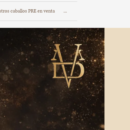
tros caballos PRE en venta
...