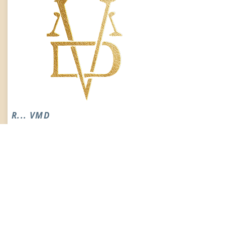
R... VMD
2027
Potro negro de pura raza española, hijo de
Niveus.
Disponible para la venta.
Infos